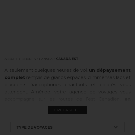
VOYAGES SUR
MESURE
CANADA EST
ACCUEIL
>
CIRCUITS
>
CANADA
>
CANADA EST
A seulement quelques heures de vol,
un dépaysement
complet
remplis de grands espaces, d’immenses lacs et
d’accents francophones chantants et colorés vous
attendent. Amérigo, votre agence de voyages vous
accompagne sur les routes de l’est Canadien,
en
autocar pour les circuits en départs garantis
ou
au
LIRE LA SUITE...
volant de votre véhicule de location pour les
autotours
. Il est même possible de construire un séjour
avec des déplacements en train de l’est du Canada
TYPE DE VOYAGES