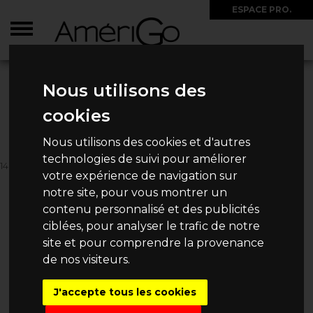
ESPACE PRO.
ACCUEIL
>
CIRCUITS
>
GUATEMALA
>
RACINES MAYAS DU GUATEMALA ET
BELIZE
Nous utilisons des
RACINES MAYAS DU
cookies
GUATEMALA ET BELIZE
Nous utilisons des cookies et d'autres
technologies de suivi pour améliorer
14 JOURS / 12 NUITS
votre expérience de navigation sur
4 830€
Dès
/ Personne
notre site, pour vous montrer un
contenu personnalisé et des publicités
ciblées, pour analyser le trafic de notre
site et pour comprendre la provenance
de nos visiteurs.
DEMANDE DE DEVIS
J'accepte tous les cookies