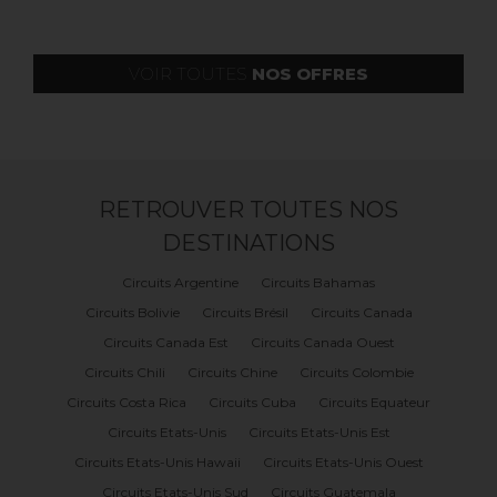
VOIR TOUTES
NOS OFFRES
RETROUVER TOUTES NOS
DESTINATIONS
Circuits Argentine
Circuits Bahamas
Circuits Bolivie
Circuits Brésil
Circuits Canada
Circuits Canada Est
Circuits Canada Ouest
Circuits Chili
Circuits Chine
Circuits Colombie
Circuits Costa Rica
Circuits Cuba
Circuits Equateur
Circuits Etats-Unis
Circuits Etats-Unis Est
Circuits Etats-Unis Hawaii
Circuits Etats-Unis Ouest
Circuits Etats-Unis Sud
Circuits Guatemala