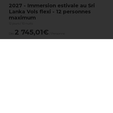
2027 - Immersion estivale au Sri
Lanka Vols flexi - 12 personnes
maximum
12 jours / 10 nuits
2 745,01€
Dès
/ Personne