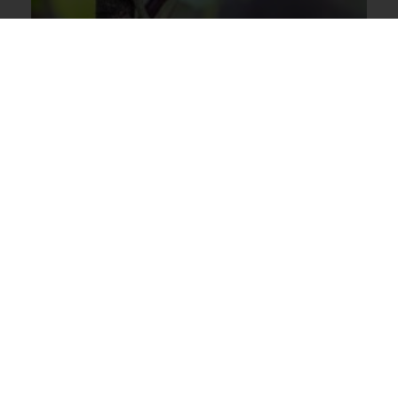
2027 - Immersion aux Philippines
Vols flexi - 12 personnes maximum
14 jours / 11 nuits
5 644€
Dès
/ Personne
RETROUVER TOUTES NOS
DESTINATIONS
Circuits Argentine
Circuits Bahamas
Circuits Bolivie
Circuits Brésil
Circuits Canada
Circuits Canada Est
Circuits Canada Ouest
Circuits Chili
Circuits Chine
Circuits Colombie
Circuits Costa Rica
Circuits Cuba
Circuits Equateur