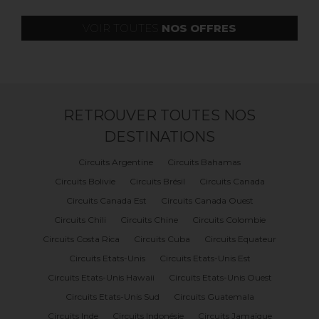
VOIR TOUTES
NOS OFFRES
RETROUVER TOUTES NOS
DESTINATIONS
Circuits Argentine
Circuits Bahamas
Circuits Bolivie
Circuits Brésil
Circuits Canada
Circuits Canada Est
Circuits Canada Ouest
Circuits Chili
Circuits Chine
Circuits Colombie
Circuits Costa Rica
Circuits Cuba
Circuits Equateur
Circuits Etats-Unis
Circuits Etats-Unis Est
Circuits Etats-Unis Hawaii
Circuits Etats-Unis Ouest
Circuits Etats-Unis Sud
Circuits Guatemala
Circuits Inde
Circuits Indonésie
Circuits Jamaïque