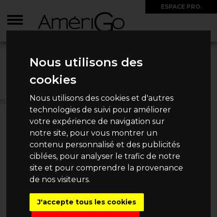
ESPACE PRO.
ACCUEIL
>
CIRCUITS
>
ETATS-UNIS
>
ETATS-UNIS SUD
>
AUTOTOUR COWBOY
VIBES
Nous utilisons des
cookies
AUTOTOUR COWBOY VIBES
Nous utilisons des cookies et d'autres
15 JOURS / 13 NUITS
technologies de suivi pour améliorer
2 840€
Dès
/ Personne
votre expérience de navigation sur
notre site, pour vous montrer un
contenu personnalisé et des publicités
ciblées, pour analyser le trafic de notre
site et pour comprendre la provenance
DEMANDE DE DEVIS
de nos visiteurs.
J'accepte tous les cookies
AUTRES
CIRCUITS