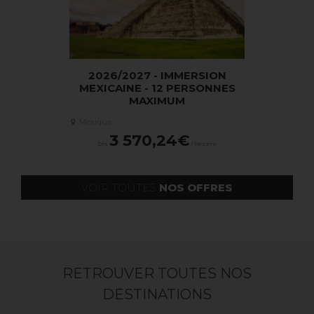
EXIQUE
2026/2027 - IMMERSION
2026 RICH
AL
MEXICAINE - 12 PERSONNES
ET FÊTE 
MAXIMUM
PERSON
Mexique
Mexique
rsonne
3 570,24€
3 2
Dès
/ Personne
Dès
VOIR TOUTES
NOS OFFRES
RETROUVER TOUTES NOS
DESTINATIONS