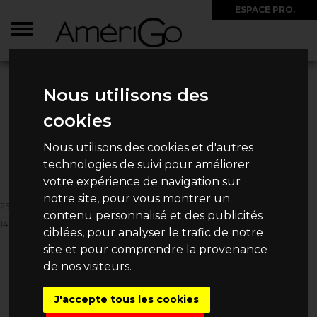
ESPACE PRO.
ACCUEIL
>
CIRCUITS
>
MEXIQUE
>
2025/2026 - CIRCUIT ESSENTIEL DU
MEXIQUE EXTENSION BALNÉAIRE - VOLS FLEXI
Nous utilisons des
2025/2026 - CIRCUIT
cookies
ESSENTIEL DU MEXIQUE
Nous utilisons des cookies et d'autres
EXTENSION BALNÉAIRE - VOLS
technologies de suivi pour améliorer
FLEXI
votre expérience de navigation sur
notre site, pour vous montrer un
25 PERSONNES MAXIMUM
contenu personnalisé et des publicités
14 JOURS / 12 NUITS
ciblées, pour analyser le trafic de notre
3 390€
site et pour comprendre la provenance
Dès
/ Personne
de nos visiteurs.
J'accepte tous les cookies