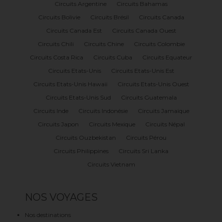
Circuits Argentine
Circuits Bahamas
Circuits Bolivie
Circuits Brésil
Circuits Canada
Circuits Canada Est
Circuits Canada Ouest
Circuits Chili
Circuits Chine
Circuits Colombie
Circuits Costa Rica
Circuits Cuba
Circuits Equateur
Circuits Etats-Unis
Circuits Etats-Unis Est
Circuits Etats-Unis Hawaii
Circuits Etats-Unis Ouest
Circuits Etats-Unis Sud
Circuits Guatemala
Circuits Inde
Circuits Indonésie
Circuits Jamaïque
Circuits Japon
Circuits Mexique
Circuits Népal
Circuits Ouzbekistan
Circuits Pérou
Circuits Philippines
Circuits Sri Lanka
Circuits Vietnam
NOS VOYAGES
Nos destinations