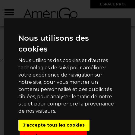
ESPACE PRO.
ACCUEIL
>
CIRCUITS
>
PÉROU
>
BEST OF PÉROU
Nous utilisons des
BEST OF PÉROU
cookies
Nous utilisons des cookies et d'autres
14 JOURS / 12 NUITS
4 790€
technologies de suivi pour améliorer
Dès
/ Personne
votre expérience de navigation sur
notre site, pour vous montrer un
contenu personnalisé et des publicités
ciblées, pour analyser le trafic de notre
DEMANDE DE DEVIS
site et pour comprendre la provenance
de nos visiteurs.
J'accepte tous les cookies
AUTRES
CIRCUITS