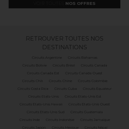
VOIR TOUTES
NOS OFFRES
RETROUVER TOUTES NOS
DESTINATIONS
Circuits Argentine
Circuits Bahamas
Circuits Bolivie
Circuits Brésil
Circuits Canada
Circuits Canada Est
Circuits Canada Ouest
Circuits Chili
Circuits Chine
Circuits Colombie
Circuits Costa Rica
Circuits Cuba
Circuits Equateur
Circuits Etats-Unis
Circuits Etats-Unis Est
Circuits Etats-Unis Hawaii
Circuits Etats-Unis Ouest
Circuits Etats-Unis Sud
Circuits Guatemala
Circuits Inde
Circuits Indonésie
Circuits Jamaïque
Circuits Japon
Circuits Mexique
Circuits Népal