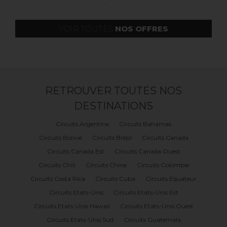
VOIR TOUTES
NOS OFFRES
RETROUVER TOUTES NOS
DESTINATIONS
Circuits Argentine
Circuits Bahamas
Circuits Bolivie
Circuits Brésil
Circuits Canada
Circuits Canada Est
Circuits Canada Ouest
Circuits Chili
Circuits Chine
Circuits Colombie
Circuits Costa Rica
Circuits Cuba
Circuits Equateur
Circuits Etats-Unis
Circuits Etats-Unis Est
Circuits Etats-Unis Hawaii
Circuits Etats-Unis Ouest
Circuits Etats-Unis Sud
Circuits Guatemala