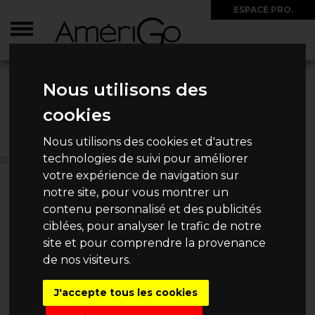
ESPACE PRO.
ACCUEIL
>
CIRCUITS
>
COLOMBIE
>
LA COLOMBIE DES ANDES AUX CARAÏBES
Nous utilisons des
LA COLOMBIE DES ANDES AUX
cookies
CARAÏBES
Nous utilisons des cookies et d'autres
technologies de suivi pour améliorer
13 JOURS / 11 NUITS
5 240€
votre expérience de navigation sur
Dès
/ Personne
notre site, pour vous montrer un
contenu personnalisé et des publicités
ciblées, pour analyser le trafic de notre
site et pour comprendre la provenance
de nos visiteurs.
DEMANDE DE DEVIS
J'accepte tous les cookies