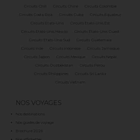
Circuits Chili
Circuits Chine
Circuits Colombie
Circuits Costa Rica
Circuits Cuba
Circuits Equateur
Circuits Etats-Unis
Circuits Etats-Unis Est
Circuits Etats-Unis Hawaii
Circuits Etats-Unis Ouest
Circuits Etats-Unis Sud
Circuits Guatemala
Circuits Inde
Circuits Indonésie
Circuits Jamaïque
Circuits Japon
Circuits Mexique
Circuits Népal
Circuits Ouzbekistan
Circuits Pérou
Circuits Philippines
Circuits Sri Lanka
Circuits Vietnam
NOS VOYAGES
Nos destinations
Nos guides de voyage
Brochure 2026
Nos affichettes