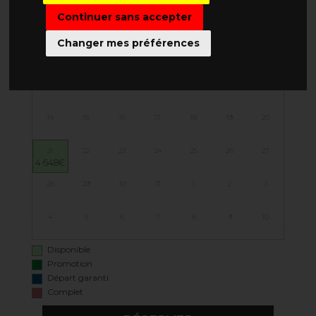
Continuer sans accepter
LUN
MAR
MER
JEU
VEN
SAM
DIM
Changer mes préférences
30
1
2
3
4
5
6
7
8
9
10
11
12
13
14
15
16
17
18
19
20
21
22
23
24
25
26
27
4 648€
28
29
30
31
1
2
3
4
5
6
7
8
9
10
Disponible
Promotion
Départ garanti
Complet