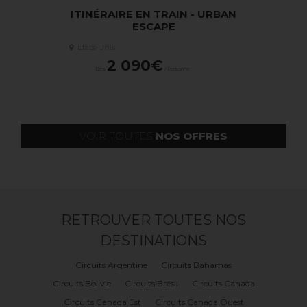
AL REGION
ITINÉRAIRE EN TRAIN - URBAN
2026/202
RY
ESCAPE
YORKAISE
FLEXIS
Etats-Unis
M
2 090€
onne
Dès
/ Personne
Etats-Unis
4 6
Dès
VOIR TOUTES
NOS OFFRES
RETROUVER TOUTES NOS
DESTINATIONS
Circuits Argentine
Circuits Bahamas
Circuits Bolivie
Circuits Brésil
Circuits Canada
Circuits Canada Est
Circuits Canada Ouest