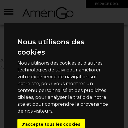
ESPACE PRO.
ACCUEIL
>
CIRCUITS
>
ETATS-UNIS
>
ETATS-UNIS EST
>
2026 - NOËL À NEW
YORK
Nous utilisons des
2026 - NOËL À NEW YORK
cookies
20 PERSONNES MAXIMUM
Nous utilisons des cookies et d'autres
7 JOURS / 5 NUITS
technologies de suivi pour améliorer
4 648€
votre expérience de navigation sur
Dès
/ Personne
notre site, pour vous montrer un
contenu personnalisé et des publicités
ciblées, pour analyser le trafic de notre
site et pour comprendre la provenance
CHOISISSEZ VOTRE
de nos visiteurs.
DATE DE DÉPART
J'accepte tous les cookies