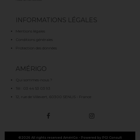
INFORMATIONS LÉGALES
Mentions légales
Conditions générales
Protection des données
AMÉRIGO
Qui sommes-nous ?
Tél : 03 44 53 03 93
12, rue de Villevert, 60300 SENLIS - France
©2026 All rights reserved AmériGo -
Powered by PGI Consult