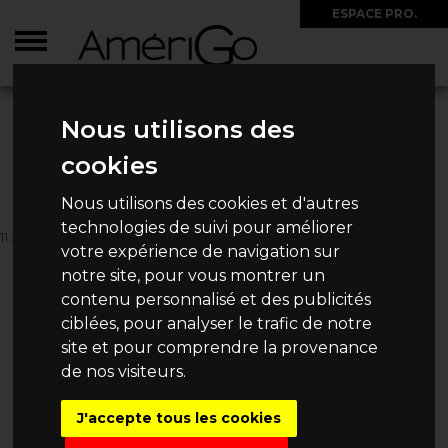
ESPACE PRO.
ACCUEIL
>
CIRCUITS
>
ETATS-UNIS
>
ETATS-UNIS EST
>
ITINÉRAIRE EN TRAIN -
URBAN ESCAPE
Nous utilisons des
ITINÉRAIRE EN TRAIN - URBAN
cookies
ESCAPE
Nous utilisons des cookies et d'autres
technologies de suivi pour améliorer
11 JOURS / 9 NUITS
votre expérience de navigation sur
2 090€
Dès
/ Personne
notre site, pour vous montrer un
contenu personnalisé et des publicités
ciblées, pour analyser le trafic de notre
site et pour comprendre la provenance
de nos visiteurs.
DEMANDE DE DEVIS
J'accepte tous les cookies