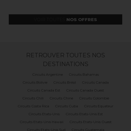
Dès
VOIR TOUTES
NOS OFFRES
RETROUVER TOUTES NOS
DESTINATIONS
Circuits Argentine
Circuits Bahamas
Circuits Bolivie
Circuits Brésil
Circuits Canada
Circuits Canada Est
Circuits Canada Ouest
Circuits Chili
Circuits Chine
Circuits Colombie
Circuits Costa Rica
Circuits Cuba
Circuits Equateur
Circuits Etats-Unis
Circuits Etats-Unis Est
Circuits Etats-Unis Hawaii
Circuits Etats-Unis Ouest
Circuits Etats-Unis Sud
Circuits Guatemala