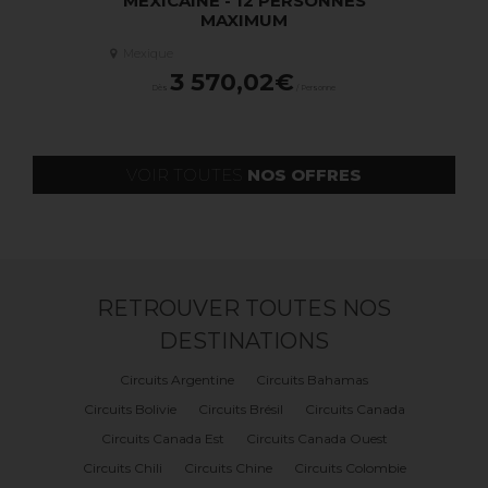
AN
MEXICAINE - 12 PERSONNES
YU
MAXIMUM
Mexique
Mexique
2 2
ersonne
Dès
3 570,02€
Dès
/ Personne
VOIR TOUTES
NOS OFFRES
RETROUVER TOUTES NOS
DESTINATIONS
Circuits Argentine
Circuits Bahamas
Circuits Bolivie
Circuits Brésil
Circuits Canada
Circuits Canada Est
Circuits Canada Ouest
Circuits Chili
Circuits Chine
Circuits Colombie