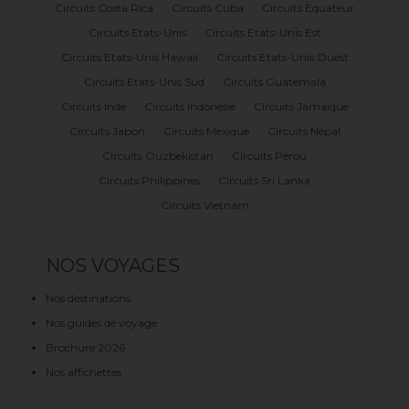
Circuits Costa Rica
Circuits Cuba
Circuits Equateur
Circuits Etats-Unis
Circuits Etats-Unis Est
Circuits Etats-Unis Hawaii
Circuits Etats-Unis Ouest
Circuits Etats-Unis Sud
Circuits Guatemala
Circuits Inde
Circuits Indonésie
Circuits Jamaïque
Circuits Japon
Circuits Mexique
Circuits Népal
Circuits Ouzbekistan
Circuits Pérou
Circuits Philippines
Circuits Sri Lanka
Circuits Vietnam
NOS VOYAGES
Nos destinations
Nos guides de voyage
Brochure 2026
Nos affichettes