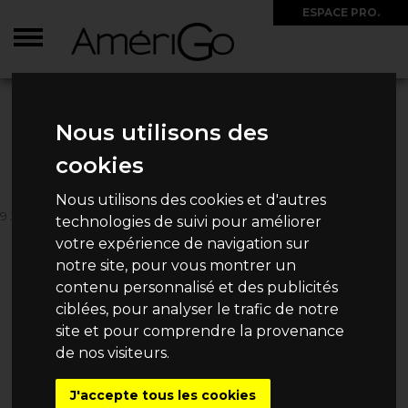
ESPACE PRO.
ACCUEIL
>
CIRCUITS
>
MEXIQUE
>
2025/2026 - AUTOTOUR YUCATAN VOLS
FLEXI
Nous utilisons des
2025/2026 - AUTOTOUR
cookies
YUCATAN VOLS FLEXI
Nous utilisons des cookies et d'autres
9 JOURS / 7 NUITS
technologies de suivi pour améliorer
1 028€
votre expérience de navigation sur
Dès
/ Personne
notre site, pour vous montrer un
contenu personnalisé et des publicités
ciblées, pour analyser le trafic de notre
site et pour comprendre la provenance
CHOISISSEZ VOTRE
de nos visiteurs.
DATE DE DÉPART
J'accepte tous les cookies