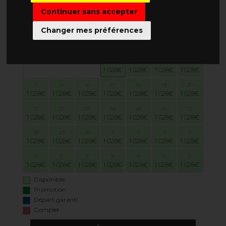
Continuer sans accepter
LUN
MAR
MER
JEU
VEN
SAM
DIM
Changer mes préférences
31
1
2
3
4
5
6
7
8
9
10
11
12
13
1 028€
1 028€
1 028€
1 028€
14
15
16
17
18
19
20
1 028€
1 028€
1 028€
1 028€
1 028€
1 028€
1 028€
21
22
23
24
25
26
27
1 028€
1 028€
1 028€
1 028€
1 028€
1 028€
1 028€
28
29
30
1
2
3
4
1 028€
1 028€
1 028€
1 028€
1 028€
1 028€
1 028€
5
6
7
8
9
10
11
1 028€
1 028€
1 028€
1 028€
1 028€
1 028€
1 028€
Disponible
Promotion
Départ garanti
Complet