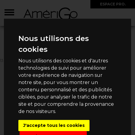
ESPACE PRO.
ACCUEIL
>
CIRCUITS
>
CHILI
>
LE CHILI DU SUD AU NORD
Nous utilisons des
LE CHILI DU SUD AU NORD
cookies
Nous utilisons des cookies et d'autres
13 JOURS / 10 NUITS
5 890€
technologies de suivi pour améliorer
Dès
/ Personne
votre expérience de navigation sur
notre site, pour vous montrer un
contenu personnalisé et des publicités
ciblées, pour analyser le trafic de notre
DEMANDE DE DEVIS
site et pour comprendre la provenance
de nos visiteurs.
J'accepte tous les cookies
AUTRES
CIRCUITS