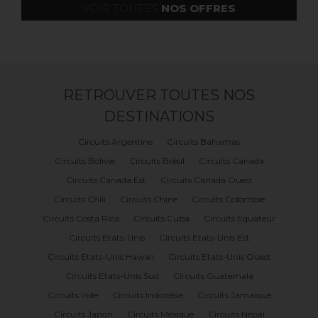
VOIR TOUTES
NOS OFFRES
RETROUVER TOUTES NOS
DESTINATIONS
Circuits Argentine
Circuits Bahamas
Circuits Bolivie
Circuits Brésil
Circuits Canada
Circuits Canada Est
Circuits Canada Ouest
Circuits Chili
Circuits Chine
Circuits Colombie
Circuits Costa Rica
Circuits Cuba
Circuits Equateur
Circuits Etats-Unis
Circuits Etats-Unis Est
Circuits Etats-Unis Hawaii
Circuits Etats-Unis Ouest
Circuits Etats-Unis Sud
Circuits Guatemala
Circuits Inde
Circuits Indonésie
Circuits Jamaïque
Circuits Japon
Circuits Mexique
Circuits Népal