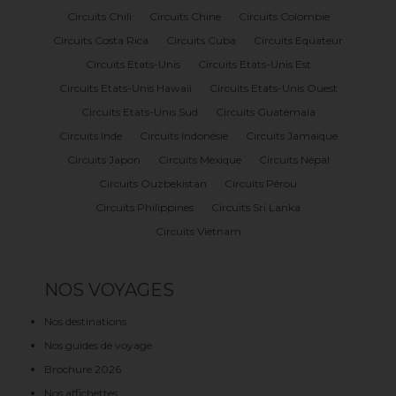
Circuits Chili
Circuits Chine
Circuits Colombie
Circuits Costa Rica
Circuits Cuba
Circuits Equateur
Circuits Etats-Unis
Circuits Etats-Unis Est
Circuits Etats-Unis Hawaii
Circuits Etats-Unis Ouest
Circuits Etats-Unis Sud
Circuits Guatemala
Circuits Inde
Circuits Indonésie
Circuits Jamaïque
Circuits Japon
Circuits Mexique
Circuits Népal
Circuits Ouzbekistan
Circuits Pérou
Circuits Philippines
Circuits Sri Lanka
Circuits Vietnam
NOS VOYAGES
Nos destinations
Nos guides de voyage
Brochure 2026
Nos affichettes