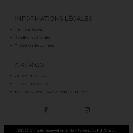
INFORMATIONS LÉGALES
Mentions légales
Conditions générales
Protection des données
AMÉRIGO
Qui sommes-nous ?
Tél : 03 44 53 03 93
12, rue de Villevert, 60300 SENLIS - France
©2026 All rights reserved AmériGo -
Powered by PGI Consult