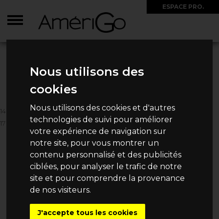
ESPACE PRO.
ACCUEIL
>
CIRCUITS
>
CHILI
>
2027/2028 - BEAUTÉS SAUVAGES ET MOAÏS
Nous utilisons des
2027/2028 - BEAUTÉS
SAUVAGES ET MOAÏS
cookies
Nous utilisons des cookies et d'autres
14 PERSONNES MAXIMUM
technologies de suivi pour améliorer
17 JOURS / 14 NUITS
votre expérience de navigation sur
9 525€
Dès
/ Personne
notre site, pour vous montrer un
contenu personnalisé et des publicités
ciblées, pour analyser le trafic de notre
site et pour comprendre la provenance
de nos visiteurs.
CHOISISSEZ VOTRE
DATE DE DÉPART
J'accepte tous les cookies