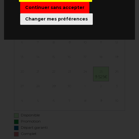
Continuer sans accepter
LUN
MAR
MER
JEU
VEN
SAM
DIM
Changer mes préférences
30
31
1
2
3
4
5
6
7
8
9
10
11
12
13
14
15
16
17
18
19
20
21
22
23
24
25
26
9 525€
27
28
29
30
1
2
3
4
5
6
7
8
9
10
Disponible
Promotion
Départ garanti
Complet