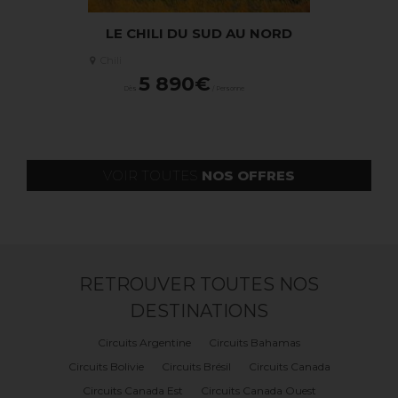
BEAUTÉS
LE CHILI DU SUD AU NORD
2026/2027 
OAÏS - 14
BEAUTÉS
Chili
MAXIMUM
PERSON
5 890€
Dès
/ Personne
Chili
5 3
sonne
Dès
VOIR TOUTES
NOS OFFRES
RETROUVER TOUTES NOS
DESTINATIONS
Circuits Argentine
Circuits Bahamas
Circuits Bolivie
Circuits Brésil
Circuits Canada
Circuits Canada Est
Circuits Canada Ouest