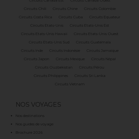
Circuits Canada Est
Circuits Canada Ouest
Circuits Chili
Circuits Chine
Circuits Colombie
Circuits Costa Rica
Circuits Cuba
Circuits Equateur
Circuits Etats-Unis
Circuits Etats-Unis Est
Circuits Etats-Unis Hawaii
Circuits Etats-Unis Ouest
Circuits Etats-Unis Sud
Circuits Guatemala
Circuits Inde
Circuits Indonésie
Circuits Jamaïque
Circuits Japon
Circuits Mexique
Circuits Népal
Circuits Ouzbekistan
Circuits Pérou
Circuits Philippines
Circuits Sri Lanka
Circuits Vietnam
NOS VOYAGES
Nos destinations
Nos guides de voyage
Brochure 2026