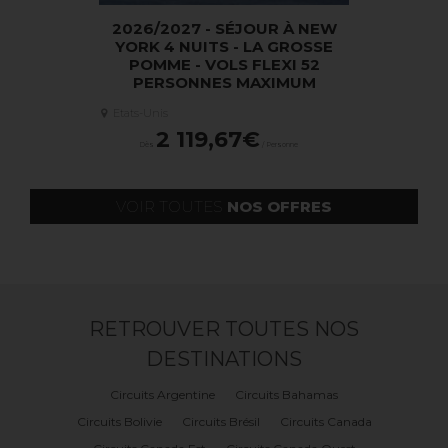
AIN - URBAN
2026/2027 - SÉJOUR À NEW
2026/202
E
YORK 4 NUITS - LA GROSSE
YORKAISE
POMME - VOLS FLEXI 52
FLEXIS
PERSONNES MAXIMUM
M
ersonne
Etats-Unis
Etats-Unis
2 119,67€
2 9
Dès
/ Personne
Dès
VOIR TOUTES
NOS OFFRES
RETROUVER TOUTES NOS
DESTINATIONS
Circuits Argentine
Circuits Bahamas
Circuits Bolivie
Circuits Brésil
Circuits Canada