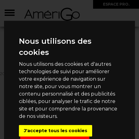
ESPACE PRO.
ACCUEIL
>
CIRCUITS
>
ETATS-UNIS
>
ETATS-UNIS OUEST
>
2026 - IMMERSION
DANS LE GRAND OUEST AMÉRICAIN
Nous utilisons des
2026 - IMMERSION DANS LE
cookies
GRAND OUEST AMÉRICAIN
Nous utilisons des cookies et d'autres
technologies de suivi pour améliorer
20 JOURS / 18 NUITS
votre expérience de navigation sur
8 648€
Dès
/ Personne
notre site, pour vous montrer un
contenu personnalisé et des publicités
ciblées, pour analyser le trafic de notre
site et pour comprendre la provenance
de nos visiteurs.
CHOISISSEZ VOTRE
DATE DE DÉPART
J'accepte tous les cookies