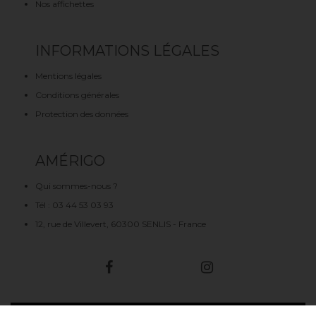
Nos affichettes
INFORMATIONS LÉGALES
Mentions légales
Conditions générales
Protection des données
AMÉRIGO
Qui sommes-nous ?
Tél : 03 44 53 03 93
12, rue de Villevert, 60300 SENLIS - France