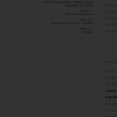
LODGE EN AMAZONIE / MANAUS (vol) /
panora
SALVADOR DE BAHIA
Corcov
JOUR 12
SALVADOR DE BAHIA
nouvea
JOUR 13
SALVADOR DE BAHIA – FRANCE
vous f
JOUR 14
par Os
FRANCE
Petit d
Vous 
L'hype
côtoie
p
lace
Cande
pourre
Vous e
fabuleu