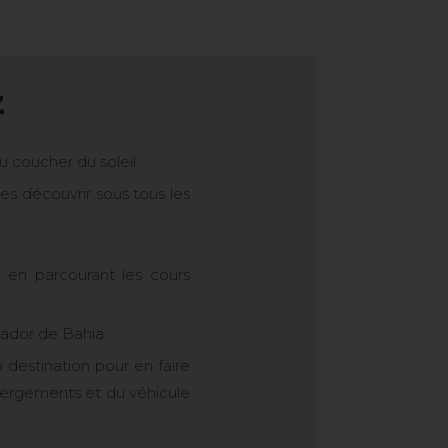
la faune et de la flore de la
Bahia, avec son centre-ville à
, pour vous faire toucher du
Z
 coucher du soleil.
les découvrir sous tous les
 en parcourant les cours
vador de Bahia.
a destination pour en faire
ébergements et du véhicule