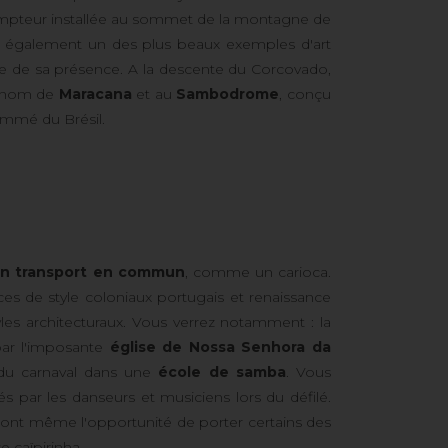
édempteur installée au sommet de la montagne de
st également un des plus beaux exemples d'art
lle de sa présence. A la descente du Corcovado,
e nom de
Maracana
et au
Sambodrome
, conçu
ommé du Brésil.
t en transport en commun
, comme un carioca.
ces de style coloniaux portugais et renaissance
les architecturaux. Vous verrez notamment : la
 par l'imposante
église de Nossa Senhora da
s du carnaval dans une
école de samba
. Vous
s par les danseurs et musiciens lors du défilé.
auront même l'opportunité de porter certains des
e caïpirinha.