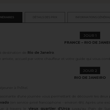
INÉRAIRES
DÉTAILS DES PRIX
INFORMATIONS GÉNÉRA
JOUR 1
FRANCE – RIO DE JANE
à destination de
Rio de Janeiro
.
e arrivée, accueil par votre chauffeur et votre guide qui vous cond
JOUR 2
RIO DE JANEIRO
éjeuner à l’hôtel.
 fascinante d'une journée vous permettant de découvrir les deux 
ovado
(en service privé francophone - environ 6h). Après une excur
nue à travers le
vieux quartier d'Urca
jusqu'au Pain de Suc