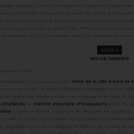
mique de la ville. La visite continue avec la statue du Christ r
ado. Entièrement recouverte de pierre de savon, la statue e
u se transformant la nuit en un point de repère illuminant la vi
erez une pause photo au stade Mario Filho, plus connu sous l
car Niemeyer et, où a lieu chaque année, le carnaval le plus ren
JOUR 3
RIO DE JANEIRO
éjeuner à l’hôtel.
commencerez la journée par une
visite de la ville à pied e
rcentre est rempli de beaux bâtiments historiques, où les édifi
nt les gratte-ciel modernes dans un mélange éclectique de sty
 Cinelândia
, le
marché populaire d'Uruguaiana
, pour finir
lária
. L’après-midi sera l’occasion de découvrir les coulisse
z y voir comment sont produits les splendides costumes utilisé
n apprendrez plus sur les origines et l'histoire du carnaval et 
x costumes utilisés par les artistes, tout en sirotant une délicieus