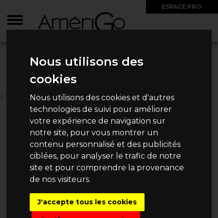
ESPACE PRO.
ACCUEIL
>
CIRCUITS
>
BRÉSIL
>
RIO, PARATY ET ILHA GRANDE
Nous utilisons des
RIO, PARATY ET ILHA GRANDE
cookies
Nous utilisons des cookies et d'autres
11 JOURS / 9 NUITS
2 590€
technologies de suivi pour améliorer
Dès
/ Personne
votre expérience de navigation sur
notre site, pour vous montrer un
contenu personnalisé et des publicités
ciblées, pour analyser le trafic de notre
DEMANDE DE DEVIS
site et pour comprendre la provenance
de nos visiteurs.
J'accepte tous les cookies
AUTRES
CIRCUITS