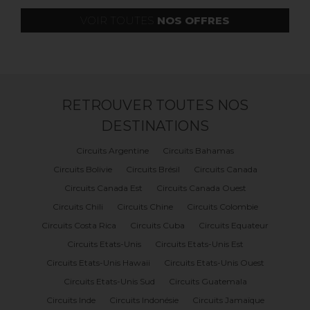
VOIR TOUTES
NOS OFFRES
RETROUVER TOUTES NOS
DESTINATIONS
Circuits Argentine
Circuits Bahamas
Circuits Bolivie
Circuits Brésil
Circuits Canada
Circuits Canada Est
Circuits Canada Ouest
Circuits Chili
Circuits Chine
Circuits Colombie
Circuits Costa Rica
Circuits Cuba
Circuits Equateur
Circuits Etats-Unis
Circuits Etats-Unis Est
Circuits Etats-Unis Hawaii
Circuits Etats-Unis Ouest
Circuits Etats-Unis Sud
Circuits Guatemala
Circuits Inde
Circuits Indonésie
Circuits Jamaïque